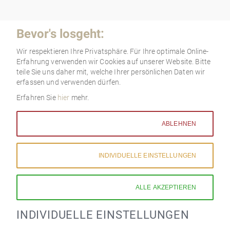
Na
üb
Navigation
Bevor's losgeht:
überspringen
Wir respektieren Ihre Privatsphäre. Für Ihre optimale Online-
Erfahrung verwenden wir Cookies auf unserer Website. Bitte
teile Sie uns daher mit, welche Ihrer persönlichen Daten wir
erfassen und verwenden dürfen.
Erfahren Sie
hier
mehr.
Selecta TF5
Taschenfederkern-Matratze
ABLEHNEN
INDIVIDUELLE
EINSTELLUNGEN
Tonnen-Taschenfederkernmatratze mit sieben Funktionszonen
und besonderer Höhe für Extra-Komfort.
ALLE
AKZEPTIEREN
.
INDIVIDUELLE EINSTELLUNGEN