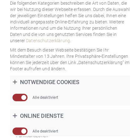
Die folgenden Kategorien beschreiben die Art von Daten, die
wir bei Nutzung dieser Webseite erfassen. Durch die Auswahl
der jeweiligen Einstellungen helfen Sie uns dabei, Ihnen eine
individuell angepasste Online-Erfahrung zu bieten. Weitere
Informationen rund um die Nutzung Ihrer persönlichen
Daten und die von uns genutzten Services finden Sie in
MIT AUSGEPRÄGTEM
unserer
Datenschutzerklärung
.
SCHULTERKOMFORTBEREICH
Mit dem Besuch dieser Webseite bestätigen Sie Ihr
Mindestalter von 13 Jahren. Ihre Privatsphäre-Einstellungen
Tonnen-Taschenfederkernmatratze mit sieben Funktionszonen
können Sie jederzeit über den Link „Datenschutzerklärung” im
und hochwertiger Wellenschnitt-Schaumauflage. Punktelastisch
Footer aufrufen und ändern.
mit je nach Zone unterschiedlich festen Federn und
ausgeprägtem Schulterkomfortbereich. Die solide Bauweise mit
NOTWENDIGE COOKIES
umlaufender Rahmenpolsterung gibt die notwendige
Formstabilität. Gesamthöhe mit Bezug ca. 22 cm.
Alle aktiviert
Alle deaktiviert
Diese Webseite verwendet sogenannte notwendige
PRODUKTBESCHREIBUNG
ONLINE DIENSTE
Cookies um Einstellungen (z.B. das Akzeptieren dieses
Hinweises) auf Ihrem Computer lokal zwischen zu
Tonnen-Taschenfederkern-Matratze mit sieben
speichern. Diese helfen dabei, die Webseite nutzbar zu
Alle aktiviert
Alle deaktiviert
Funktionszonen
machen, indem sie Grundfunktionen wie