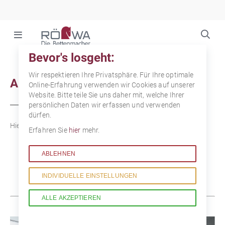
Na
üb
Navigation
überspringen
Bevor's losgeht:
Wir respektieren Ihre Privatsphäre. Für Ihre optimale
Aktuelles
Online-Erfahrung verwenden wir Cookies auf unserer
Website. Bitte teile Sie uns daher mit, welche Ihrer
persönlichen Daten wir erfassen und verwenden
dürfen.
Hier finden Sie alle News, Angebote und Veranstaltungen
Erfahren Sie
hier
mehr.
ABLEHNEN
INDIVIDUELLE
EINSTELLUNGEN
ALLE
AKZEPTIEREN