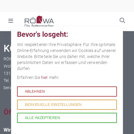
Na
üb
Navigation
überspringen
Bevor's losgeht:
Wir respektieren Ihre Privatsphäre. Für Ihre optimale
KONTAKT
Online-Erfahrung verwenden wir Cookies auf unserer
Website. Bitte teile Sie uns daher mit, welche Ihrer
RÖWA Flagshipstore Berlin
persönlichen Daten wir erfassen und verwenden
Wollankstraße 1
dürfen.
13187 Berlin-Pankow
Erfahren Sie
hier
mehr.
Tel.
030 265 99 100
beratung@roewa.berlin
ABLEHNEN
INDIVIDUELLE
EINSTELLUNGEN
Öffnungszeiten
ALLE
AKZEPTIEREN
Wir empfehlen die Vereinbarung eines Termins mit